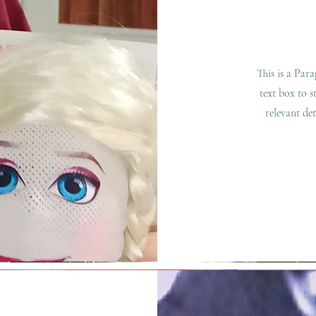
This is a Par
text box to s
relevant de