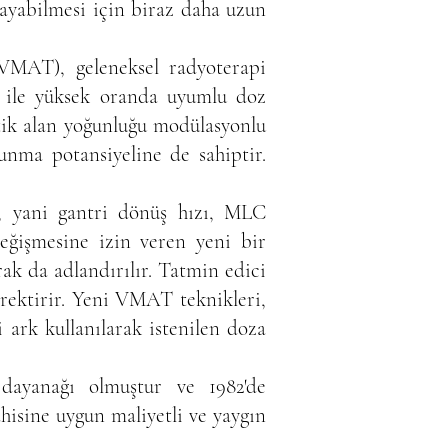
layabilmesi için biraz daha uzun
(VMAT), geleneksel radyoterapi
ı ile yüksek oranda uyumlu doz
atik alan yoğunluğu modülasyonlu
unma potansiyeline de sahiptir.
n, yani gantri dönüş hızı, MLC
değişmesine izin veren yeni bir
ak da adlandırılır. Tatmin edici
erektirir. Yeni VMAT teknikleri,
 ark kullanılarak istenilen doza
 dayanağı olmuştur ve 1982'de
hisine uygun maliyetli ve yaygın