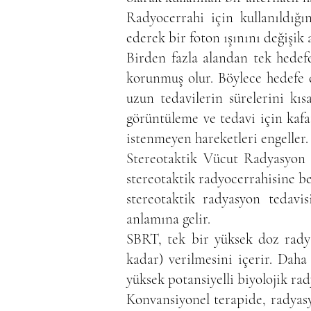
Radyocerrahi için kullanıldığı
ederek bir foton ışınını değişik
Birden fazla alandan tek hedef
korunmuş olur. Böylece hedefe
uzun tedavilerin sürelerini kı
görüntüleme ve tedavi için kafat
istenmeyen hareketleri engeller.
Stereotaktik Vücut Radyasyon T
stereotaktik radyocerrahisine be
stereotaktik radyasyon tedavis
anlamına gelir.
SBRT, tek bir yüksek doz radya
kadar) verilmesini içerir. Daha
yüksek potansiyelli biyolojik rad
Konvansiyonel terapide, radyasy