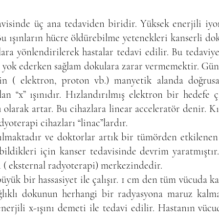
visinde üç ana tedaviden biridir. Yüksek enerjili iy
 Bu ışınların hücre öldürebilme yetenekleri kanserli dok
ara yönlendirilerek hastalar tedavi edilir. Bu tedavi
ok ederken sağlam dokulara zarar vermemektir. Günü
rin ( elektron, proton vb.) manyetik alanda doğrusal 
n “x” ışınıdır. Hızlandırılmış elektron bir hedefe ça
 olarak artar. Bu cihazlara linear acceleratör denir. Kı
yoterapi cihazları “linac”lardır.
nılmaktadır ve doktorlar artık bir tümörden etkilene
abildikleri için kanser tedavisinde devrim yaratmıştır
n ( eksternal radyoterapi) merkezindedir.
üyük bir hassasiyet ile çalışır. 1 cm den tüm vücuda 
ağlıklı dokunun herhangi bir radyasyona maruz kalmas
nerjili x-ışını demeti ile tedavi edilir. Hastanın vüc