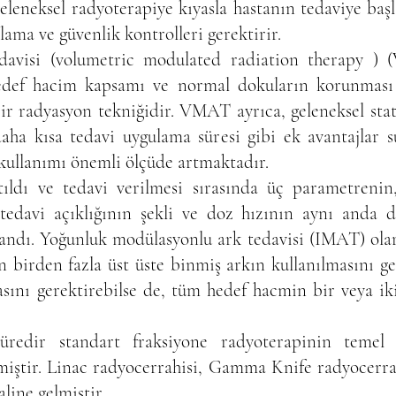
leneksel radyoterapiye kıyasla hastanın tedaviye baş
lama ve güvenlik kontrolleri gerektirir.
avisi (volumetric modulated radiation therapy ) 
 hedef hacim kapsamı ve normal dokuların korunmas
bir radyasyon tekniğidir. VMAT ayrıca, geleneksel st
aha kısa tedavi uygulama süresi gibi ek avantajlar s
ullanımı önemli ölçüde artmaktadır.
ıldı ve tedavi verilmesi sırasında üç parametreni
 tedavi açıklığının şekli ve doz hızının aynı anda 
andı. Yoğunluk modülasyonlu ark tedavisi (IMAT) olar
n birden fazla üst üste binmiş arkın kullanılmasını g
ını gerektirebilse de, tüm hedef hacmin bir veya iki
 süredir standart fraksiyone radyoterapinin temel
miştir. Linac radyocerrahisi, Gamma Knife radyocerra
aline gelmiştir.