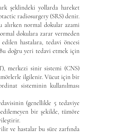
ark şeklindeki yollarda hareket
otactic radiosurgery (SRS) denir.
zu alırken normal dokular azami
normal dokulara zarar vermeden
edilen hastalara, tedavi öncesi
. Bu doğru yeri tedavi etmek için
T), merkezi sinir sistemi (CNS)
örlerle ilgilenir. Vücut için bir
ordinat sisteminin kullanılması
avisinin (genellikle 5 tedaviye
e edilemeyen bir şekilde, tümöre
leştirir.
lir ve hastalar bu süre zarfında