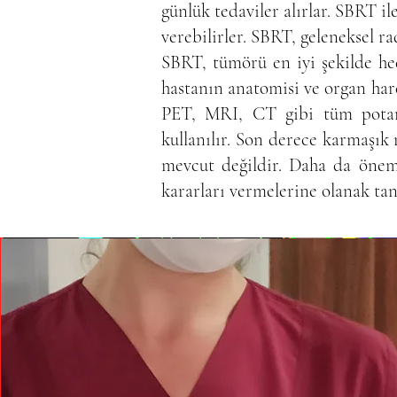
günlük tedaviler alırlar. SBRT 
verebilirler. SBRT, geleneksel r
SBRT, tümörü en iyi şekilde h
hastanın anatomisi ve organ hare
PET, MRI, CT gibi tüm potans
kullanılır. Son derece karmaşık 
mevcut değildir. Daha da öneml
kararları vermelerine olanak tan