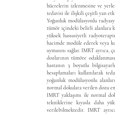
hücrelerin izlenmesine ve yerleş
tedavisi ile ilişkili çeşitli yan et
Yoğunluk modülasyonlu radyasyo
tümör içindeki belirli alanlara 
yüksek hassasiyetli radyotera
hacimde modüle ederek veya ko
uymasını sağlar. IMRT ayrıca, ç
dozlarının tümöre odaklanması
hastanın 3 boyutlu bilgisayar
hesaplamaları kullanılarak teda
yoğunluk modülasyonlu alanla
normal dokulara verilen dozu en 
IMRT yaklaşımı ile normal do
tekniklerine kıyasla daha yü
verilebilmektedir. IMRT ayrıca