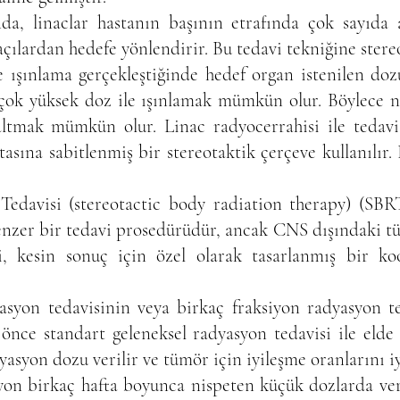
nda, linaclar hastanın başının etrafında çok sayıda 
 açılardan hedefe yönlendirir. Bu tedavi tekniğine stere
e ışınlama gerçekleştiğinde hedef organ istenilen do
 çok yüksek doz ile ışınlamak mümkün olur. Böylece 
saltmak mümkün olur. Linac radyocerrahisi ile tedavi 
asına sabitlenmiş bir stereotaktik çerçeve kullanılır
edavisi (stereotactic body radiation therapy) (SBR
nzer bir tedavi prosedürüdür, ancak CNS dışındaki tüm
i, kesin sonuç için özel olarak tasarlanmış bir ko
syon tedavisinin veya birkaç fraksiyon radyasyon ted
 önce standart geleneksel radyasyon tedavisi ile eld
yasyon dozu verilir ve tümör için iyileşme oranlarını iyi
on birkaç hafta boyunca nispeten küçük dozlarda veri