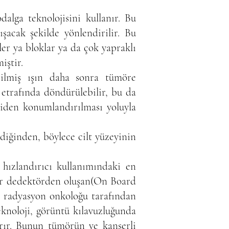
dalga teknolojisini kullanır. Bu
şacak şekilde yönlendirilir. Bu
şler ya bloklar ya da çok yapraklı
iştir.
rilmiş ışın daha sonra tümöre
n etrafında döndürülebilir, bu da
eniden konumlandırılması yoluyla
ldiğinden, böylece cilt yüzeyinin
 hızlandırıcı kullanımındaki en
bir dedektörden oluşan(On Board
, radyasyon onkoloğu tarafından
eknoloji, görüntü kılavuzluğunda
ırır. Bunun tümörün ve kanserli