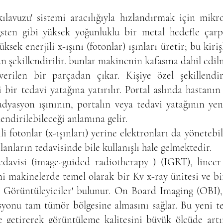
kılavuzu' sistemi aracılığıyla hızlandırmak için mikro
ngsten gibi yüksek yoğunluklu bir metal hedefle çarpı
ek enerjili x-ışını (fotonlar) ışınları üretir; bu kiri
n şekillendirilir. bunlar makinenin kafasına dahil edilm
erilen bir parçadan çıkar. Kişiye özel şekillendi
i bir tedavi yatağına yatırılır. Portal aslında hastanı
 radyasyon ışınının, portalın veya tedavi yatağının y
ndirilebileceği anlamına gelir.
i fotonlar (x-ışınları) yerine elektronları da yönetebi
anların tedavisinde bile kullanışlı hale gelmektedir.
davisi (image-guided radiotherapy ) (IGRT), lineer
ni makinelerde temel olarak bir Kv x-ray ünitesi ve 
ik Görüntüleyiciler' bulunur. On Board Imaging (OBI)
syonu tam tümör bölgesine almasını sağlar. Bu yeni t
ine getirerek görüntüleme kalitesini büyük ölçüde art