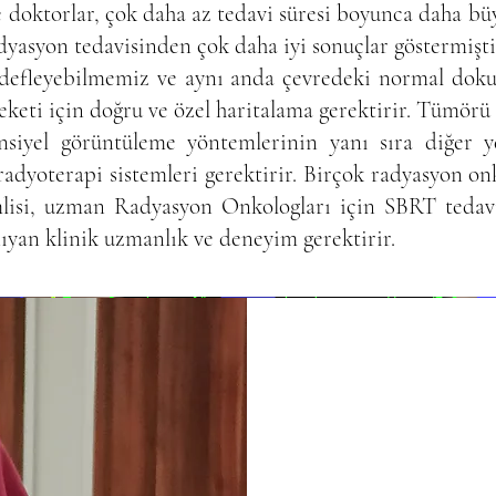
ile doktorlar, çok daha az tedavi süresi boyunca daha 
adyasyon tedavisinden çok daha iyi sonuçlar göstermişti
edefleyebilmemiz ve aynı anda çevredeki normal doku
keti için doğru ve özel haritalama gerektirir. Tümörü
iyel görüntüleme yöntemlerinin yanı sıra diğer ye
radyoterapi sistemleri gerektirir. Birçok radyasyon o
isi, uzman Radyasyon Onkologları için SBRT tedavi k
ıyan klinik uzmanlık ve deneyim gerektirir.