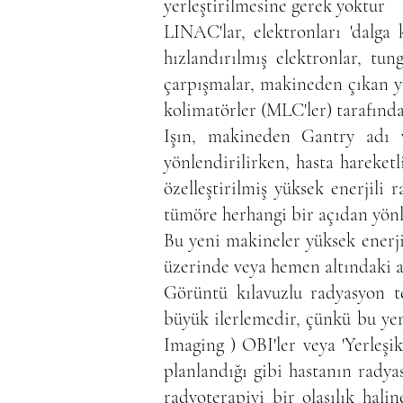
yerleştirilmesine gerek yoktur
LINAC'lar, elektronları 'dalga 
hızlandırılmış elektronlar, tu
çarpışmalar, makineden çıkan yüks
kolimatörler (MLC'ler) tarafında
Işın, makineden Gantry adı v
yönlendirilirken, hasta hareketl
özelleştirilmiş yüksek enerjili
tümöre herhangi bir açıdan yönle
Bu yeni makineler yüksek enerjil
üzerinde veya hemen altındaki al
Görüntü kılavuzlu radyasyon te
büyük ilerlemedir, çünkü bu ye
Imaging ) OBI'ler veya 'Yerleş
planlandığı gibi hastanın radya
radyoterapiyi bir olasılık hal