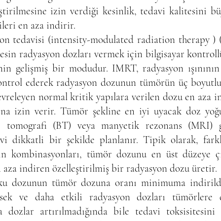
tirilmesine izin verdiği kesinlik, tedavi kalitesini 
kileri en aza indirir.
n tedavisi (intensity-modulated radiation therapy )
kesin radyasyon dozları vermek için bilgisayar kontrollü
pinin gelişmiş bir modudur. IMRT, radyasyon ışınını
ntrol ederek radyasyon dozunun tümörün üç boyutlu (
evreleyen normal kritik yapılara verilen dozu en aza 
na izin verir. Tümör şekline en iyi uyacak doz yoğu
lı tomografi (BT) veya manyetik rezonans (MRI) gö
vi dikkatli bir şekilde planlanır. Tipik olarak, far
rın kombinasyonları, tümör dozunu en üst düzeye 
aza indiren özelleştirilmiş bir radyasyon dozu üretir.
ku dozunun tümör dozuna oranı minimuma indirildiğ
ksek ve daha etkili radyasyon dozları tümörlere
 dozlar artırılmadığında bile tedavi toksisitesini 