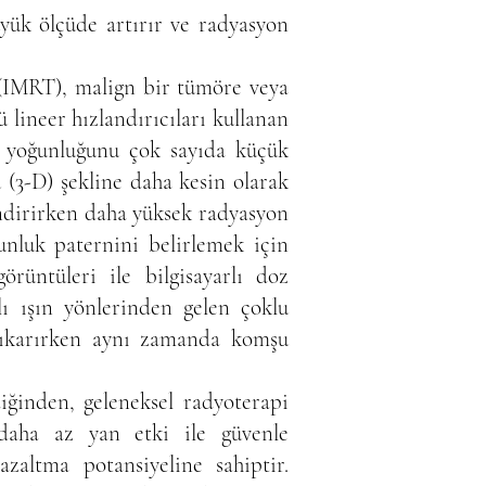
büyük ölçüde artırır ve radyasyon
 (IMRT), malign bir tümöre veya
 lineer hızlandırıcıları kullanan
n yoğunluğunu çok sayıda küçük
3-D) şekline daha kesin olarak
indirirken daha yüksek radyasyon
nluk paternini belirlemek için
rüntüleri ile bilgisayarlı doz
klı ışın yönlerinden gelen çoklu
çıkarırken aynı zamanda komşu
inden, geleneksel radyoterapi
 daha az yan etki ile güvenle
azaltma potansiyeline sahiptir.