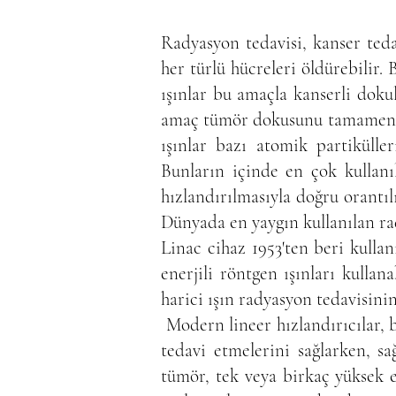
Radyasyon tedavisi, kanser teda
her türlü hücreleri öldürebilir.
ışınlar bu amaçla kanserli dokul
amaç tümör dokusunu tamamen y
ışınlar bazı atomik partikülle
Bunların içinde en çok kullanıla
hızlandırılmasıyla doğru orantılı
Dünyada en yaygın kullanılan rad
Linac cihaz 1953'ten beri kulla
enerjili röntgen ışınları kullan
harici ışın radyasyon tedavisini
Modern lineer hızlandırıcılar, b
tedavi etmelerini sağlarken, s
tümör, tek veya birkaç yüksek e