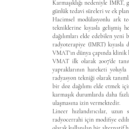
Karmaşıklığı nedeniyle IMRT, ge
günlük tedavi süreleri ve ek plan
Hacimsel modülasyonlu ark ted
tekniklerine kıyasla gelişmiş
dağılımları elde edebilen yeni 
radyoterapiye (IMRT) kıyasla d
VMAT'ın dünya çapında klinik k
VMAT ilk olarak 2007'de tanıt
yapraklarının hareketi yoluyla
radyasyon tekniği olarak tanıml
bir doz dağılımı elde etmek içi
karmaşık durumlarda daha fazlas
ulaşmasına izin vermektedir.
Lineer hızlandırıcılar, uzun
radyocerrahi için modifiye edil
olarak kullanılan bir alternatif h