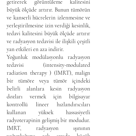
getirerek görüntüleme kalitesini
büyük ölçüde artırır. Bunun tümörün
ve kanserli hücrelerin izlenmesine ve
yerleştirilmesine izin verdiği kesinlik,
tedavi kalitesini büyük ölçüde artırır
ve radyasyon tedavisi ile ilişkili çeşitli
yan etkileri en aza indirir.
Yoğunluk modülasyonlu radyasyon
tedavisi (intensity-modulated
radiation therapy ) (IMRT), malign
bir tümöre veya tümör içindeki
belirli alanlara kesin radyasyon
dozları vermek için bilgisayar
kontrollü lineer hızlandırıcıları
kullanan yüksek hassasiyetli
radyoterapinin gelişmiş bir modudur.
IMRT, radyasyon ışınının
yoğunluğunu çok sayıda küçük