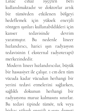
Linac cihaz 1953'ten beri
kullanılmaktadır ve doktorlar artık
bir tümörden etkilenen bölgeyi
hedeflemek için yüksek enerjili
röntgen ışınları kullanabildikleri için
kanser tedavisinde devrim
yaratmıştır. Bu nedenle lineer
hızlandırıcı, harici ışın radyasyon
tedavisinin ( eksternal radyoterapi)
merkezindedir.
Modern lineer hızlandırıcılar, büyük
bir hassasiyet ile çalışır. 1 cm den tüm
vücuda kadar vücudun herhangi bir
yerini tedavi etmelerini sağlarken,
sağlıklı dokunun herhangi bir
radyasyona maruz kalmasını sınırlar.
Bu tedavi tipinde tümör, tek veya
birkaç yüksek enerjili x-ışını demeti