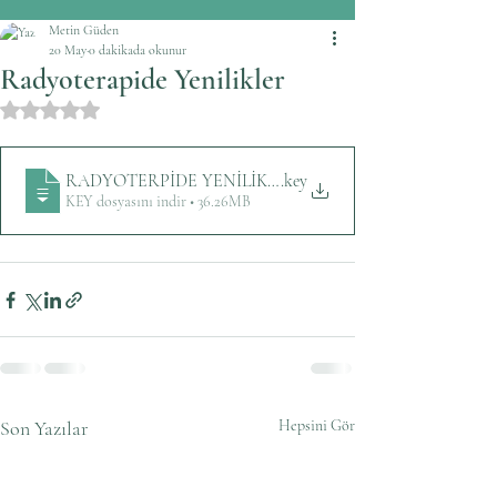
Metin Güden
20 May
0 dakikada okunur
Radyoterapide Yenilikler
5 üzerinden NaN yıldız
RADYOTERPİDE YENİLİKLER
.key
KEY dosyasını indir • 36.26MB
Son Yazılar
Hepsini Gör